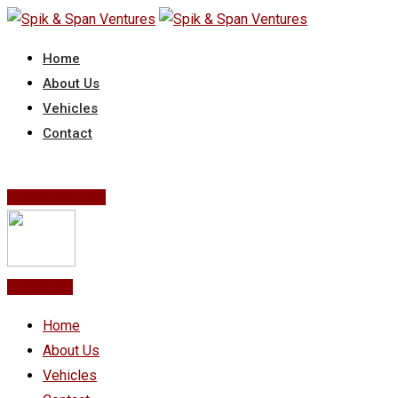
Skip
to
Home
content
About Us
Vehicles
Contact
Post Your Ad
Post Ad
Home
About Us
Vehicles