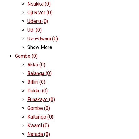
Nsukka
(0)
Oji River
(0)
Udenu
(0)
Udi
(0)
Uzo-Uwani
(0)
Show More
Gombe
(0)
Akko
(0)
Balanga
(0)
Billiri
(0)
Dukku
(0)
Funakaye
(0)
Gombe
(0)
Kaltungo
(0)
Kwami
(0)
Nafada
(0)