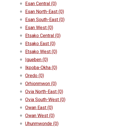
Esan Central
(0)
Esan North-East
(0)
Esan South-East
(0)
Esan West
(0)
Etsako Central
(0)
Etsako East
(0)
Etsako West
(0)
Igueben
(0)
Ikpoba-Okha
(0)
Oredo
(0)
Orhionmwon
(0)
Ovia North-East
(0)
Ovia South-West
(0)
Owan East
(0)
Owan West
(0)
Uhunmwonde
(0)