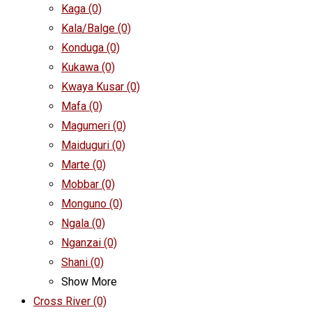
Kaga
(0)
Kala/Balge
(0)
Konduga
(0)
Kukawa
(0)
Kwaya Kusar
(0)
Mafa
(0)
Magumeri
(0)
Maiduguri
(0)
Marte
(0)
Mobbar
(0)
Monguno
(0)
Ngala
(0)
Nganzai
(0)
Shani
(0)
Show More
Cross River
(0)