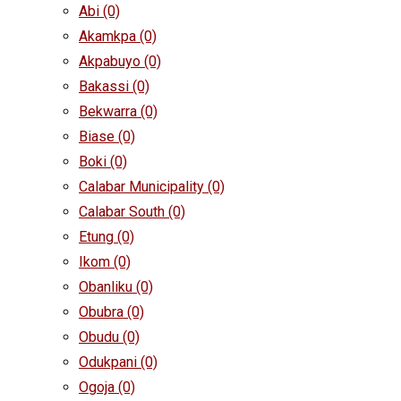
Abi
(0)
Akamkpa
(0)
Akpabuyo
(0)
Bakassi
(0)
Bekwarra
(0)
Biase
(0)
Boki
(0)
Calabar Municipality
(0)
Calabar South
(0)
Etung
(0)
Ikom
(0)
Obanliku
(0)
Obubra
(0)
Obudu
(0)
Odukpani
(0)
Ogoja
(0)