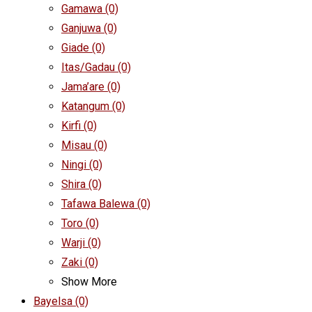
Gamawa
(0)
Ganjuwa
(0)
Giade
(0)
Itas/Gadau
(0)
Jama’are
(0)
Katangum
(0)
Kirfi
(0)
Misau
(0)
Ningi
(0)
Shira
(0)
Tafawa Balewa
(0)
Toro
(0)
Warji
(0)
Zaki
(0)
Show More
Bayelsa
(0)