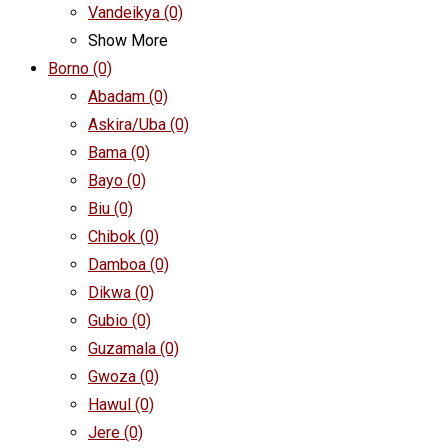
Vandeikya
(0)
Show More
Borno
(0)
Abadam
(0)
Askira/Uba
(0)
Bama
(0)
Bayo
(0)
Biu
(0)
Chibok
(0)
Damboa
(0)
Dikwa
(0)
Gubio
(0)
Guzamala
(0)
Gwoza
(0)
Hawul
(0)
Jere
(0)