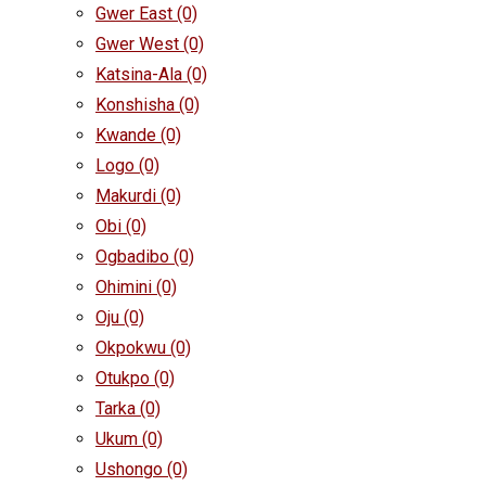
Gwer East
(0)
Gwer West
(0)
Katsina-Ala
(0)
Konshisha
(0)
Kwande
(0)
Logo
(0)
Makurdi
(0)
Obi
(0)
Ogbadibo
(0)
Ohimini
(0)
Oju
(0)
Okpokwu
(0)
Otukpo
(0)
Tarka
(0)
Ukum
(0)
Ushongo
(0)