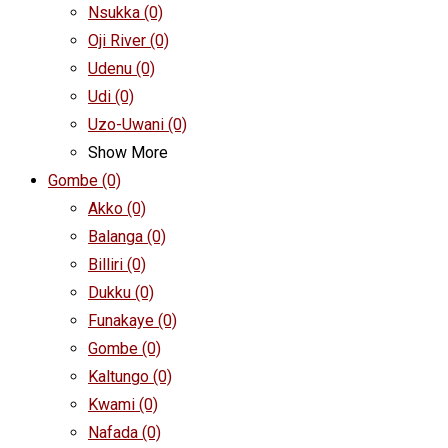
Nsukka
(0)
Oji River
(0)
Udenu
(0)
Udi
(0)
Uzo-Uwani
(0)
Show More
Gombe
(0)
Akko
(0)
Balanga
(0)
Billiri
(0)
Dukku
(0)
Funakaye
(0)
Gombe
(0)
Kaltungo
(0)
Kwami
(0)
Nafada
(0)