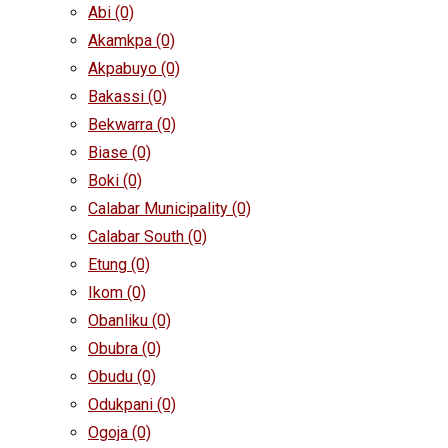
Abi
(0)
Akamkpa
(0)
Akpabuyo
(0)
Bakassi
(0)
Bekwarra
(0)
Biase
(0)
Boki
(0)
Calabar Municipality
(0)
Calabar South
(0)
Etung
(0)
Ikom
(0)
Obanliku
(0)
Obubra
(0)
Obudu
(0)
Odukpani
(0)
Ogoja
(0)