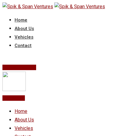
Skip
to
Home
content
About Us
Vehicles
Contact
Post Your Ad
Post Ad
Home
About Us
Vehicles