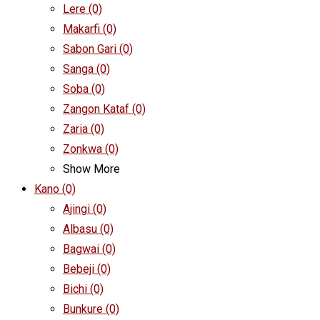
Lere
(0)
Makarfi
(0)
Sabon Gari
(0)
Sanga
(0)
Soba
(0)
Zangon Kataf
(0)
Zaria
(0)
Zonkwa
(0)
Show More
Kano
(0)
Ajingi
(0)
Albasu
(0)
Bagwai
(0)
Bebeji
(0)
Bichi
(0)
Bunkure
(0)