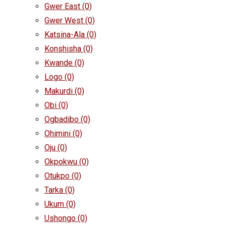
Gwer East
(0)
Gwer West
(0)
Katsina-Ala
(0)
Konshisha
(0)
Kwande
(0)
Logo
(0)
Makurdi
(0)
Obi
(0)
Ogbadibo
(0)
Ohimini
(0)
Oju
(0)
Okpokwu
(0)
Otukpo
(0)
Tarka
(0)
Ukum
(0)
Ushongo
(0)