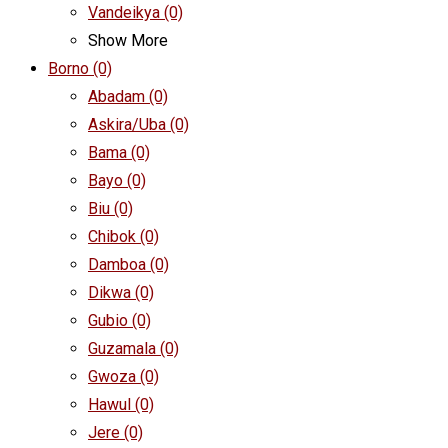
Vandeikya
(0)
Show More
Borno
(0)
Abadam
(0)
Askira/Uba
(0)
Bama
(0)
Bayo
(0)
Biu
(0)
Chibok
(0)
Damboa
(0)
Dikwa
(0)
Gubio
(0)
Guzamala
(0)
Gwoza
(0)
Hawul
(0)
Jere
(0)