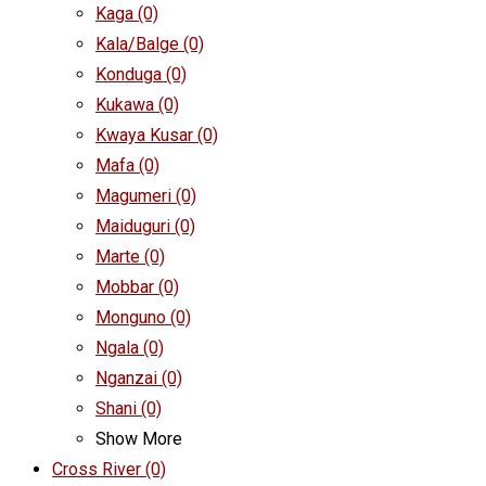
Kaga
(0)
Kala/Balge
(0)
Konduga
(0)
Kukawa
(0)
Kwaya Kusar
(0)
Mafa
(0)
Magumeri
(0)
Maiduguri
(0)
Marte
(0)
Mobbar
(0)
Monguno
(0)
Ngala
(0)
Nganzai
(0)
Shani
(0)
Show More
Cross River
(0)