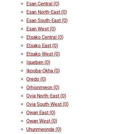
Esan Central
(0)
Esan North-East
(0)
Esan South-East
(0)
Esan West
(0)
Etsako Central
(0)
Etsako East
(0)
Etsako West
(0)
Igueben
(0)
Ikpoba-Okha
(0)
Oredo
(0)
Orhionmwon
(0)
Ovia North-East
(0)
Ovia South-West
(0)
Owan East
(0)
Owan West
(0)
Uhunmwonde
(0)