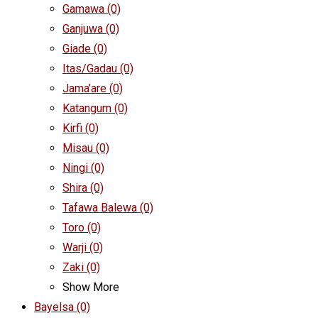
Gamawa
(0)
Ganjuwa
(0)
Giade
(0)
Itas/Gadau
(0)
Jama’are
(0)
Katangum
(0)
Kirfi
(0)
Misau
(0)
Ningi
(0)
Shira
(0)
Tafawa Balewa
(0)
Toro
(0)
Warji
(0)
Zaki
(0)
Show More
Bayelsa
(0)