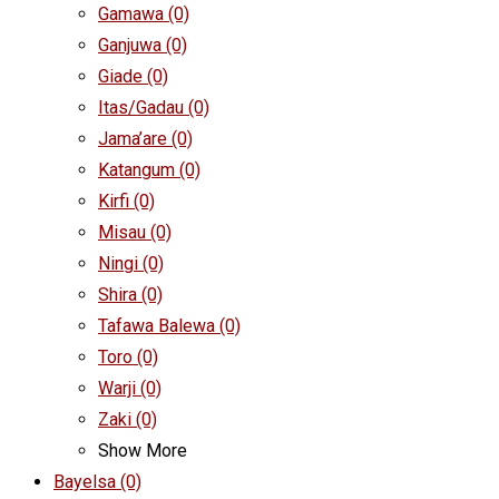
Gamawa
(0)
Ganjuwa
(0)
Giade
(0)
Itas/Gadau
(0)
Jama’are
(0)
Katangum
(0)
Kirfi
(0)
Misau
(0)
Ningi
(0)
Shira
(0)
Tafawa Balewa
(0)
Toro
(0)
Warji
(0)
Zaki
(0)
Show More
Bayelsa
(0)