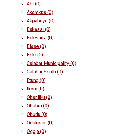
Abi
(0)
Akamkpa
(0)
Akpabuyo
(0)
Bakassi
(0)
Bekwarra
(0)
Biase
(0)
Boki
(0)
Calabar Municipality
(0)
Calabar South
(0)
Etung
(0)
Ikom
(0)
Obanliku
(0)
Obubra
(0)
Obudu
(0)
Odukpani
(0)
Ogoja
(0)