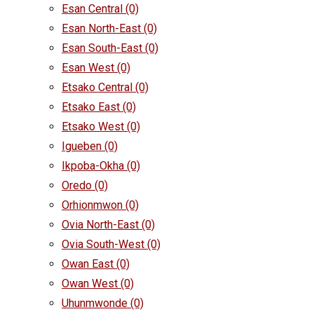
Esan Central
(0)
Esan North-East
(0)
Esan South-East
(0)
Esan West
(0)
Etsako Central
(0)
Etsako East
(0)
Etsako West
(0)
Igueben
(0)
Ikpoba-Okha
(0)
Oredo
(0)
Orhionmwon
(0)
Ovia North-East
(0)
Ovia South-West
(0)
Owan East
(0)
Owan West
(0)
Uhunmwonde
(0)