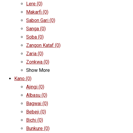
Lere
(0)
Makarfi
(0)
Sabon Gari
(0)
Sanga
(0)
Soba
(0)
Zangon Kataf
(0)
Zaria
(0)
Zonkwa
(0)
Show More
Kano
(0)
Ajingi
(0)
Albasu
(0)
Bagwai
(0)
Bebeji
(0)
Bichi
(0)
Bunkure
(0)