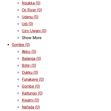
Nsukka
(0)
Oji River
(0)
Udenu
(0)
Udi
(0)
Uzo-Uwani
(0)
Show More
Gombe
(0)
Akko
(0)
Balanga
(0)
Billiri
(0)
Dukku
(0)
Funakaye
(0)
Gombe
(0)
Kaltungo
(0)
Kwami
(0)
Nafada
(0)