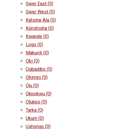
Gwer East
(0)
Gwer West
(0)
Katsina-Ala
(0)
Konshisha
(0)
Kwande
(0)
Logo
(0)
Makurdi
(0)
Obi
(0)
Ogbadibo
(0)
Ohimini
(0)
Oju
(0)
Okpokwu
(0)
Otukpo
(0)
Tarka
(0)
Ukum
(0)
Ushongo
(0)