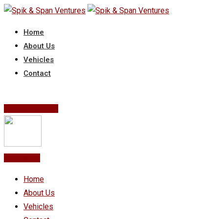
Skip
to
Home
content
About Us
Vehicles
Contact
Post Your Ad
Post Ad
Home
About Us
Vehicles