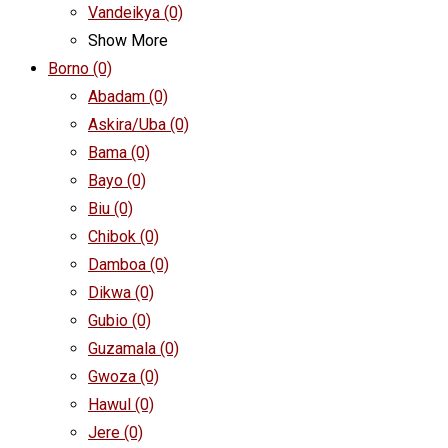
Vandeikya
(0)
Show More
Borno
(0)
Abadam
(0)
Askira/Uba
(0)
Bama
(0)
Bayo
(0)
Biu
(0)
Chibok
(0)
Damboa
(0)
Dikwa
(0)
Gubio
(0)
Guzamala
(0)
Gwoza
(0)
Hawul
(0)
Jere
(0)