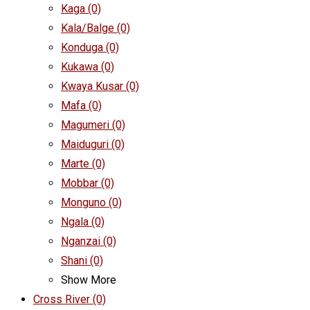
Kaga
(0)
Kala/Balge
(0)
Konduga
(0)
Kukawa
(0)
Kwaya Kusar
(0)
Mafa
(0)
Magumeri
(0)
Maiduguri
(0)
Marte
(0)
Mobbar
(0)
Monguno
(0)
Ngala
(0)
Nganzai
(0)
Shani
(0)
Show More
Cross River
(0)