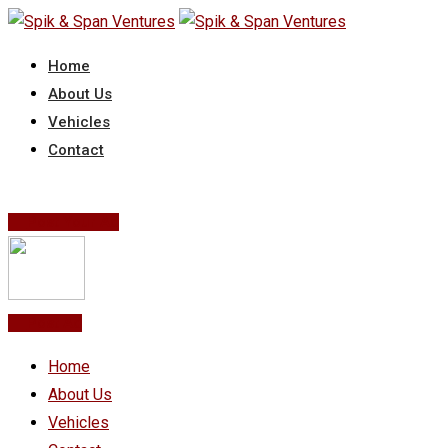
Skip
to
Home
content
About Us
Vehicles
Contact
Post Your Ad
Post Ad
Home
About Us
Vehicles