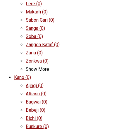
Lere
(0)
Makarfi
(0)
Sabon Gari
(0)
Sanga
(0)
Soba
(0)
Zangon Kataf
(0)
Zaria
(0)
Zonkwa
(0)
Show More
Kano
(0)
Ajingi
(0)
Albasu
(0)
Bagwai
(0)
Bebeji
(0)
Bichi
(0)
Bunkure
(0)