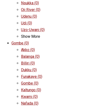
Nsukka
(0)
Oji River
(0)
Udenu
(0)
Udi
(0)
Uzo-Uwani
(0)
Show More
Gombe
(0)
Akko
(0)
Balanga
(0)
Billiri
(0)
Dukku
(0)
Funakaye
(0)
Gombe
(0)
Kaltungo
(0)
Kwami
(0)
Nafada
(0)