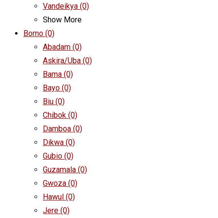
Vandeikya
(0)
Show More
Borno
(0)
Abadam
(0)
Askira/Uba
(0)
Bama
(0)
Bayo
(0)
Biu
(0)
Chibok
(0)
Damboa
(0)
Dikwa
(0)
Gubio
(0)
Guzamala
(0)
Gwoza
(0)
Hawul
(0)
Jere
(0)