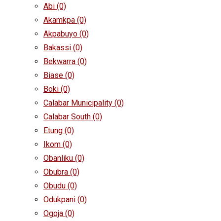
Abi
(0)
Akamkpa
(0)
Akpabuyo
(0)
Bakassi
(0)
Bekwarra
(0)
Biase
(0)
Boki
(0)
Calabar Municipality
(0)
Calabar South
(0)
Etung
(0)
Ikom
(0)
Obanliku
(0)
Obubra
(0)
Obudu
(0)
Odukpani
(0)
Ogoja
(0)