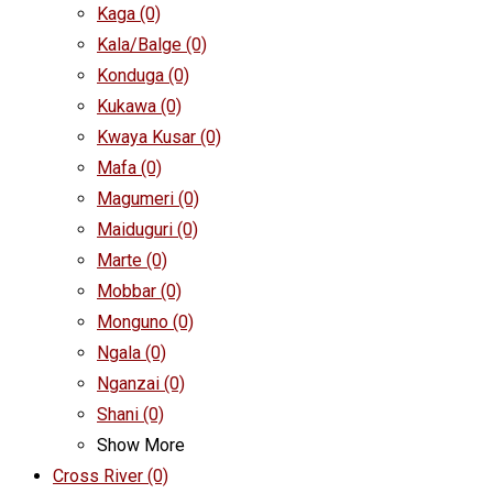
Kaga
(0)
Kala/Balge
(0)
Konduga
(0)
Kukawa
(0)
Kwaya Kusar
(0)
Mafa
(0)
Magumeri
(0)
Maiduguri
(0)
Marte
(0)
Mobbar
(0)
Monguno
(0)
Ngala
(0)
Nganzai
(0)
Shani
(0)
Show More
Cross River
(0)