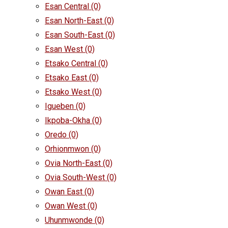
Esan Central
(0)
Esan North-East
(0)
Esan South-East
(0)
Esan West
(0)
Etsako Central
(0)
Etsako East
(0)
Etsako West
(0)
Igueben
(0)
Ikpoba-Okha
(0)
Oredo
(0)
Orhionmwon
(0)
Ovia North-East
(0)
Ovia South-West
(0)
Owan East
(0)
Owan West
(0)
Uhunmwonde
(0)