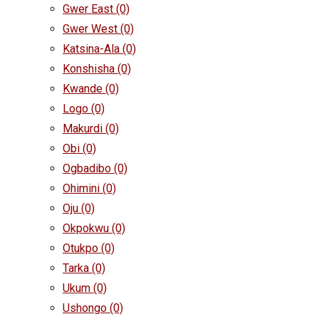
Gwer East
(0)
Gwer West
(0)
Katsina-Ala
(0)
Konshisha
(0)
Kwande
(0)
Logo
(0)
Makurdi
(0)
Obi
(0)
Ogbadibo
(0)
Ohimini
(0)
Oju
(0)
Okpokwu
(0)
Otukpo
(0)
Tarka
(0)
Ukum
(0)
Ushongo
(0)