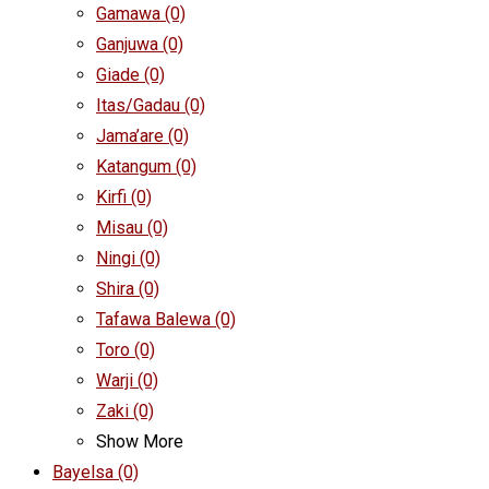
Gamawa
(0)
Ganjuwa
(0)
Giade
(0)
Itas/Gadau
(0)
Jama’are
(0)
Katangum
(0)
Kirfi
(0)
Misau
(0)
Ningi
(0)
Shira
(0)
Tafawa Balewa
(0)
Toro
(0)
Warji
(0)
Zaki
(0)
Show More
Bayelsa
(0)