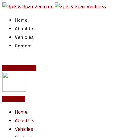
Skip
to
Home
content
About Us
Vehicles
Contact
Post Your Ad
Post Ad
Home
About Us
Vehicles