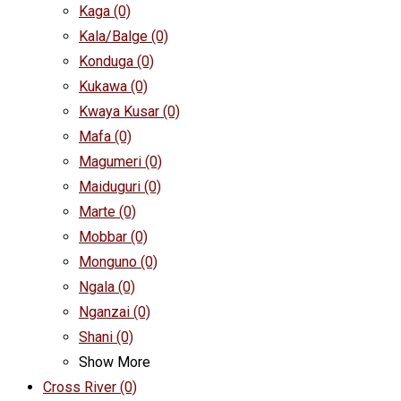
Kaga
(0)
Kala/Balge
(0)
Konduga
(0)
Kukawa
(0)
Kwaya Kusar
(0)
Mafa
(0)
Magumeri
(0)
Maiduguri
(0)
Marte
(0)
Mobbar
(0)
Monguno
(0)
Ngala
(0)
Nganzai
(0)
Shani
(0)
Show More
Cross River
(0)