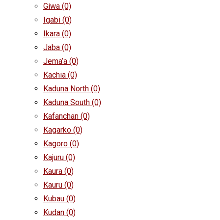
Giwa
(0)
Igabi
(0)
Ikara
(0)
Jaba
(0)
Jema’a
(0)
Kachia
(0)
Kaduna North
(0)
Kaduna South
(0)
Kafanchan
(0)
Kagarko
(0)
Kagoro
(0)
Kajuru
(0)
Kaura
(0)
Kauru
(0)
Kubau
(0)
Kudan
(0)