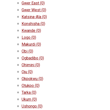
Gwer East
(0)
Gwer West
(0)
Katsina-Ala
(0)
Konshisha
(0)
Kwande
(0)
Logo
(0)
Makurdi
(0)
Obi
(0)
Ogbadibo
(0)
Ohimini
(0)
Oju
(0)
Okpokwu
(0)
Otukpo
(0)
Tarka
(0)
Ukum
(0)
Ushongo
(0)