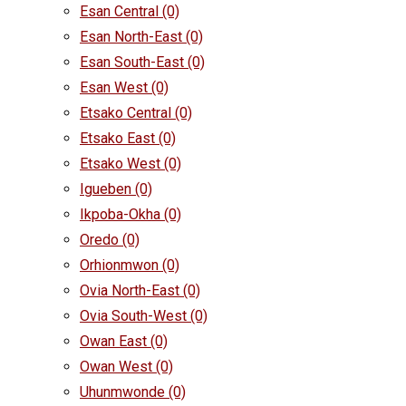
Esan Central
(0)
Esan North-East
(0)
Esan South-East
(0)
Esan West
(0)
Etsako Central
(0)
Etsako East
(0)
Etsako West
(0)
Igueben
(0)
Ikpoba-Okha
(0)
Oredo
(0)
Orhionmwon
(0)
Ovia North-East
(0)
Ovia South-West
(0)
Owan East
(0)
Owan West
(0)
Uhunmwonde
(0)