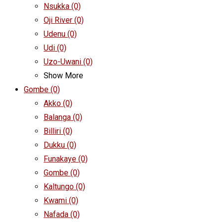
Nsukka
(0)
Oji River
(0)
Udenu
(0)
Udi
(0)
Uzo-Uwani
(0)
Show More
Gombe
(0)
Akko
(0)
Balanga
(0)
Billiri
(0)
Dukku
(0)
Funakaye
(0)
Gombe
(0)
Kaltungo
(0)
Kwami
(0)
Nafada
(0)