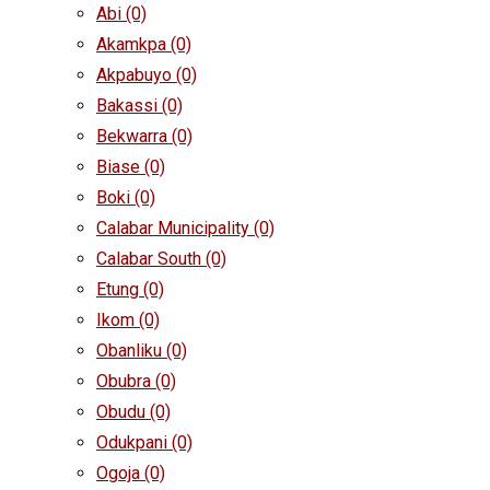
Abi
(0)
Akamkpa
(0)
Akpabuyo
(0)
Bakassi
(0)
Bekwarra
(0)
Biase
(0)
Boki
(0)
Calabar Municipality
(0)
Calabar South
(0)
Etung
(0)
Ikom
(0)
Obanliku
(0)
Obubra
(0)
Obudu
(0)
Odukpani
(0)
Ogoja
(0)