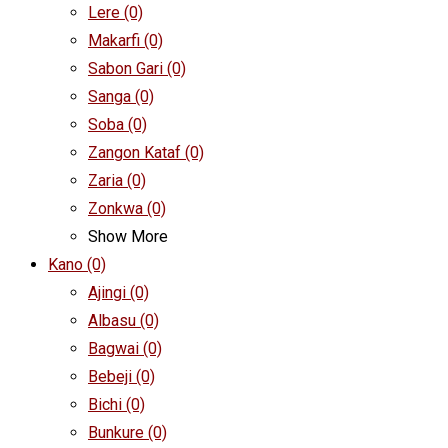
Lere
(0)
Makarfi
(0)
Sabon Gari
(0)
Sanga
(0)
Soba
(0)
Zangon Kataf
(0)
Zaria
(0)
Zonkwa
(0)
Show More
Kano
(0)
Ajingi
(0)
Albasu
(0)
Bagwai
(0)
Bebeji
(0)
Bichi
(0)
Bunkure
(0)