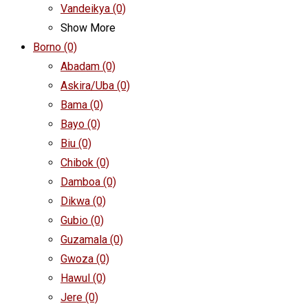
Vandeikya
(0)
Show More
Borno
(0)
Abadam
(0)
Askira/Uba
(0)
Bama
(0)
Bayo
(0)
Biu
(0)
Chibok
(0)
Damboa
(0)
Dikwa
(0)
Gubio
(0)
Guzamala
(0)
Gwoza
(0)
Hawul
(0)
Jere
(0)