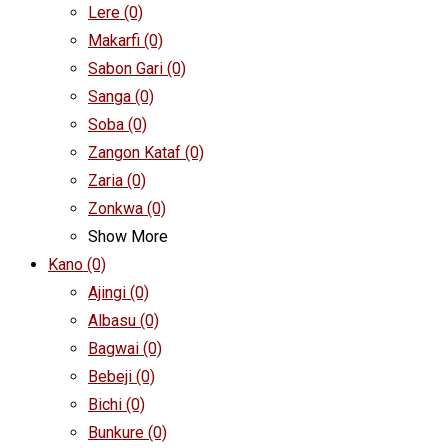
Lere
(0)
Makarfi
(0)
Sabon Gari
(0)
Sanga
(0)
Soba
(0)
Zangon Kataf
(0)
Zaria
(0)
Zonkwa
(0)
Show More
Kano
(0)
Ajingi
(0)
Albasu
(0)
Bagwai
(0)
Bebeji
(0)
Bichi
(0)
Bunkure
(0)