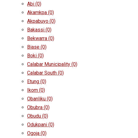
Abi
(0)
Akamkpa
(0)
Akpabuyo
(0)
Bakassi
(0)
Bekwarra
(0)
Biase
(0)
Boki
(0)
Calabar Municipality
(0)
Calabar South
(0)
Etung
(0)
Ikom
(0)
Obanliku
(0)
Obubra
(0)
Obudu
(0)
Odukpani
(0)
Ogoja
(0)