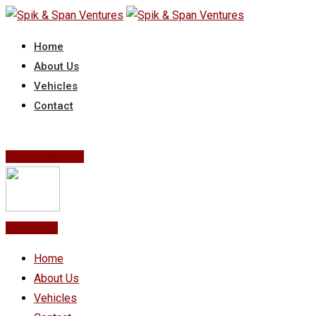
Skip
to
Home
content
About Us
Vehicles
Contact
Post Your Ad
Post Ad
Home
About Us
Vehicles