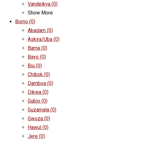
Vandeikya
(0)
Show More
Borno
(0)
Abadam
(0)
Askira/Uba
(0)
Bama
(0)
Bayo
(0)
Biu
(0)
Chibok
(0)
Damboa
(0)
Dikwa
(0)
Gubio
(0)
Guzamala
(0)
Gwoza
(0)
Hawul
(0)
Jere
(0)