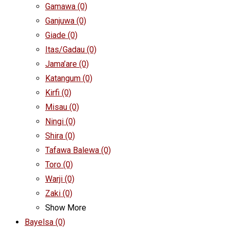
Gamawa
(0)
Ganjuwa
(0)
Giade
(0)
Itas/Gadau
(0)
Jama’are
(0)
Katangum
(0)
Kirfi
(0)
Misau
(0)
Ningi
(0)
Shira
(0)
Tafawa Balewa
(0)
Toro
(0)
Warji
(0)
Zaki
(0)
Show More
Bayelsa
(0)