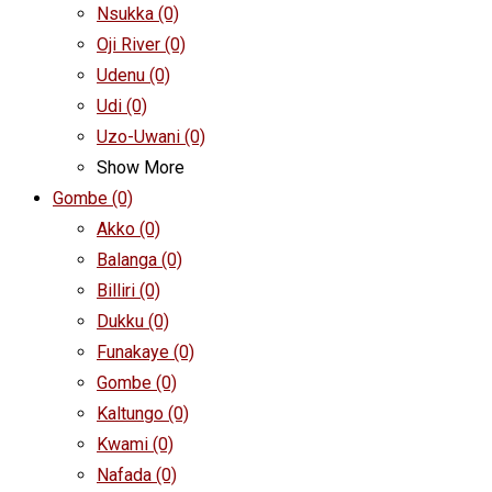
Nsukka
(0)
Oji River
(0)
Udenu
(0)
Udi
(0)
Uzo-Uwani
(0)
Show More
Gombe
(0)
Akko
(0)
Balanga
(0)
Billiri
(0)
Dukku
(0)
Funakaye
(0)
Gombe
(0)
Kaltungo
(0)
Kwami
(0)
Nafada
(0)