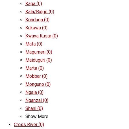
Kaga
(0)
Kala/Balge
(0)
Konduga
(0)
Kukawa
(0)
Kwaya Kusar
(0)
Mafa
(0)
Magumeri
(0)
Maiduguri
(0)
Marte
(0)
Mobbar
(0)
Monguno
(0)
Ngala
(0)
Nganzai
(0)
Shani
(0)
Show More
Cross River
(0)