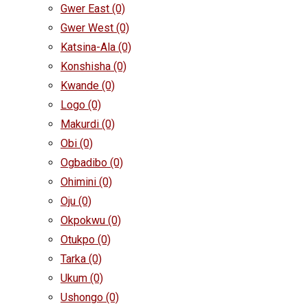
Gwer East
(0)
Gwer West
(0)
Katsina-Ala
(0)
Konshisha
(0)
Kwande
(0)
Logo
(0)
Makurdi
(0)
Obi
(0)
Ogbadibo
(0)
Ohimini
(0)
Oju
(0)
Okpokwu
(0)
Otukpo
(0)
Tarka
(0)
Ukum
(0)
Ushongo
(0)