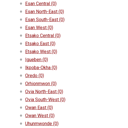
Esan Central
(0)
Esan North-East
(0)
Esan South-East
(0)
Esan West
(0)
Etsako Central
(0)
Etsako East
(0)
Etsako West
(0)
Igueben
(0)
Ikpoba-Okha
(0)
Oredo
(0)
Orhionmwon
(0)
Ovia North-East
(0)
Ovia South-West
(0)
Owan East
(0)
Owan West
(0)
Uhunmwonde
(0)